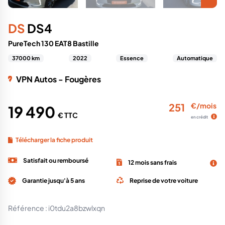
DS
DS4
PureTech 130 EAT8 Bastille
37000 km
2022
Essence
Automatique
VPN Autos - Fougères
251
€/mois
19 490
€ TTC
en crédit
Télécharger la fiche produit
Satisfait ou remboursé
12 mois sans frais
Garantie jusqu'à 5 ans
Reprise de votre voiture
Référence :
i0tdu2a8bzwlxqn