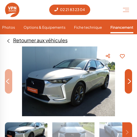
02 21 83 23 04
Photos
Options & Equipements
Fiche technique
Financement
Retourner aux véhicules
<
>