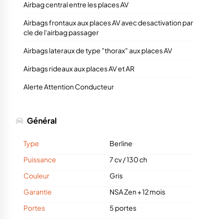
Airbag central entre les places AV
Airbags frontaux aux places AV avec desactivation par
cle de l'airbag passager
Airbags lateraux de type "thorax" aux places AV
Airbags rideaux aux places AV et AR
Alerte Attention Conducteur
Général
Type
Berline
Puissance
7 cv
/
130 ch
Couleur
Gris
Garantie
NSA Zen + 12 mois
Portes
5 portes