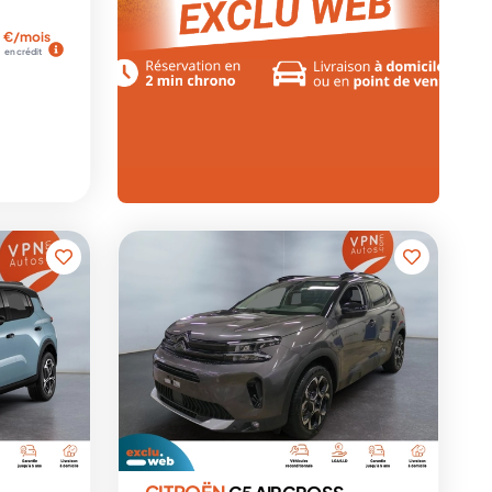
€/mois
en crédit
CITROËN