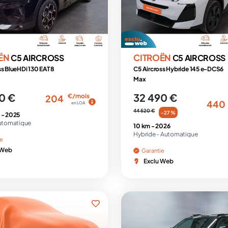
ËN
CITROËN
C5 AIRCROSS
C5 AIRCROSS
ss BlueHDi 130 EAT8
C5 Aircross Hybride 145 e-DCS6
Max
0 €
32 490 €
€/mois
204
440
en LOA
44 520 €
-27 %
 -
2025
utomatique
10 km -
2026
Hybride -
Automatique
ie
 Web
Garantie
Exclu Web