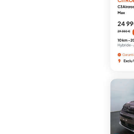
C3 Aircro
Max
24 99
29 350 €
10 km -
2
Hybride -
Garant
Exclu