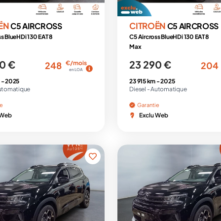
ËN
CITROËN
C5 AIRCROSS
C5 AIRCROSS
ss BlueHDi 130 EAT8
C5 Aircross BlueHDi 130 EAT8
Max
0 €
23 290 €
€/mois
248
204
en LOA
 -
2025
23 915 km -
2025
utomatique
Diesel -
Automatique
ie
Garantie
 Web
Exclu Web