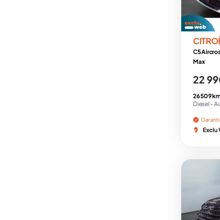
CITRO
C5 Aircro
Max
22 99
26 509 km
Diesel -
A
Garant
Exclu