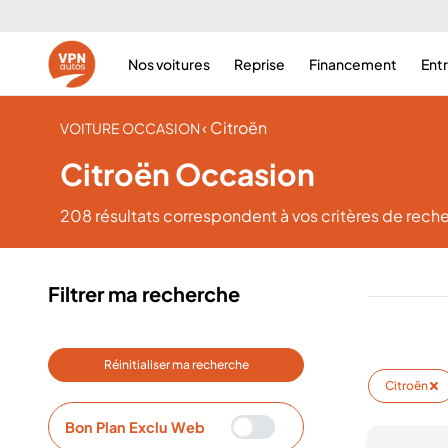
Nos voitures
Reprise
Financement
Ent
‹ Citroën
VOITURE OCCASION
Citroën Occasion
208 résultats
correspondent à vos critères de rech
Filtrer ma recherche
Réinitialiser ma recherche
Citroën
Bon Plan Exclu Web