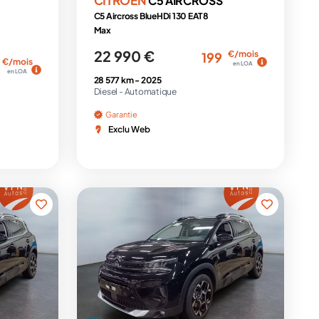
C5 AIRCROSS
C5 Aircross BlueHDi 130 EAT8
Max
22 990 €
€/mois
199
€/mois
en LOA
en LOA
28 577 km -
2025
Diesel -
Automatique
Garantie
Exclu Web