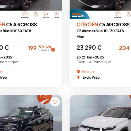
ËN
CITROËN
C5 AIRCROSS
C5 AIRCROSS
ss BlueHDi 130 EAT8
C5 Aircross BlueHDi 130 EAT8
Max
0 €
23 290 €
€/mois
199
204
en LOA
 -
2025
23 321 km -
2025
utomatique
Diesel -
Automatique
ie
Garantie
 Web
Exclu Web