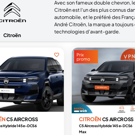
Avec son fameux double chevron, le
Citroën est l'un des plus connus dan
automobile, et le préféré des Franç
André Citroën, la marque a toujours
technologies d'avant-garde.
Citroën
Prix
promo
ËN
CITROËN
C5 AIRCROSS
C5 AIRCROSS
ss Hybride 145 e-DCS6
C5 Aircross Hybride 145 e-DCS6
Max