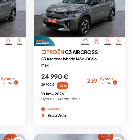
CITROËN
C3 AIRCROSS
C3 Aircross Hybride 145 e-DCS6
Max
24 990 €
€/mois
€/mois
239
en LOA
en LOA
29 700 €
-16 %
10 km -
2026
Hybride -
Automatique
Garantie
Exclu Web