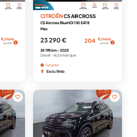
CITROËN
C5 AIRCROSS
C5 Aircross BlueHDi 130 EAT8
Max
23 290 €
€/mois
€/mois
204
en LOA
en LOA
24 195 km -
2025
Diesel -
Automatique
Garantie
Exclu Web