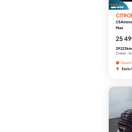
CITRO
C5 Aircro
Max
25 49
29 223 km
Diesel -
A
Garant
Exclu