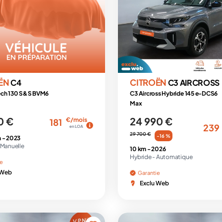
ËN
CITROËN
C4
C3 AIRCROSS
ech 130 S&S BVM6
C3 Aircross Hybride 145 e-DCS6
Max
0 €
24 990 €
€/mois
181
239
en LOA
29 700 €
-16 %
 -
2023
Manuelle
10 km -
2026
Hybride -
Automatique
ie
 Web
Garantie
Exclu Web