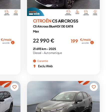
CITROËN
C5 AIRCROSS
C5 Aircross BlueHDi 130 EAT8
Max
22 990 €
€/mois
€/mois
199
en LOA
en LOA
21 693 km -
2025
Diesel -
Automatique
Garantie
Exclu Web