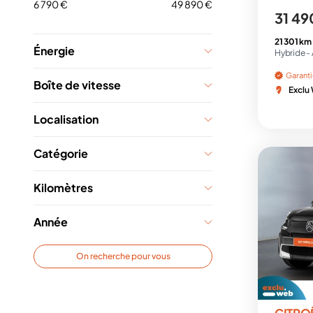
6 790 €
49 890 €
31 49
21 301 km
Énergie
Hybride -
Garant
Boîte de vitesse
Exclu
Localisation
Catégorie
Kilomètres
Année
On recherche pour vous
CITRO