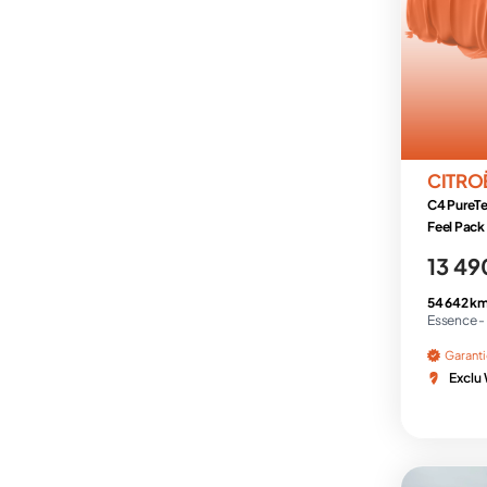
CITRO
C4 PureT
Feel Pack
13 49
54 642 km
Essence -
Garant
Exclu