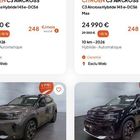
C3 AIRCROSS
C3 AIRCROSS
ss Hybride 145 e-DCS6
C3 Aircross Hybride 145 e-DCS6
Max
0 €
24 990 €
€/mois
248
248
en LOA
29 350 €
-15 %
-15 %
026
10 km -
2026
Automatique
Hybride -
Automatique
ie
Garantie
 Web
Exclu Web