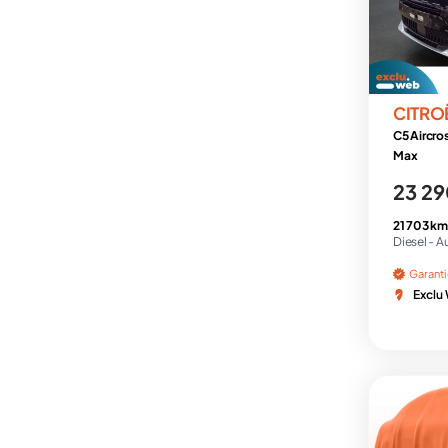
CITRO
C5 Aircro
Max
23 29
21 703 km
Diesel -
A
Garant
Exclu