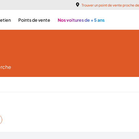
Trouver un point de vente proche d
retien
Points de vente
Nos voitures de + 5 ans
erche