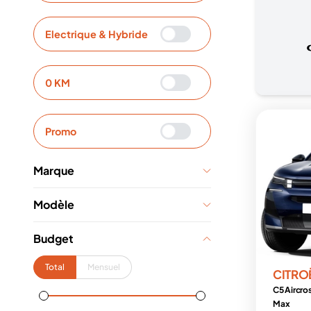
Electrique & Hybride
0 KM
Promo
Marque
Modèle
Budget
Total
Mensuel
CITRO
C5 Aircro
Max