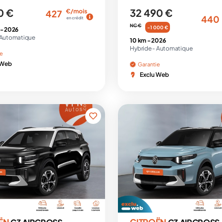
0 €
32 490 €
€/mois
427
440
en crédit
NC €
-1 000 €
 -
2026
Automatique
10 km -
2026
Hybride -
Automatique
ie
 Web
Garantie
Exclu Web
ËN
CITROËN