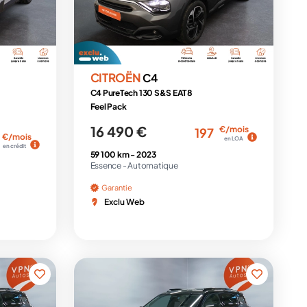
CITROËN
C4
C4 PureTech 130 S&S EAT8
Feel Pack
16 490 €
€/mois
197
€/mois
en LOA
en crédit
59 100 km -
2023
Essence -
Automatique
Garantie
Exclu Web