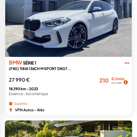
BMW
SÉRIE 1
(F40) 118IA 136CH M SPORT DKG7...
27 990 €
€/mois
210
en crédit
18 290 km -
2023
Essence -
Automatique
Garantie
VPN Autos - Alès