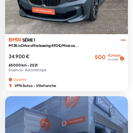
BMW
SÉRIE 1
M135 i xDrive offre leasing 490€/Mois sa...
34 900 €
€/mois
500
en crédit
65 000 km -
2021
Essence -
Automatique
Garantie
VPN Autos - Villefranche