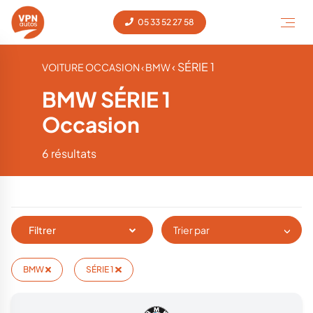
05 33 52 27 58
‹ SÉRIE 1
VOITURE OCCASION
‹ BMW
BMW SÉRIE 1
Occasion
6 résultats
Filtrer
Trier par
BMW
SÉRIE 1