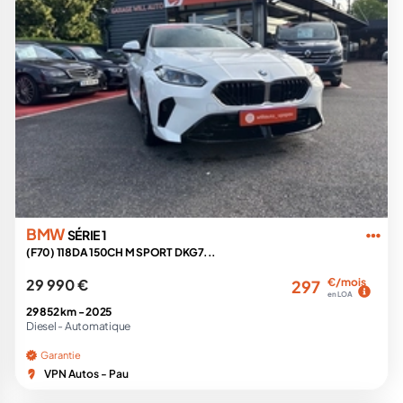
BMW
SÉRIE 1
(F70) 118DA 150CH M SPORT DKG7...
29 990 €
€/mois
297
en LOA
29 852 km -
2025
Diesel -
Automatique
Garantie
VPN Autos - Pau