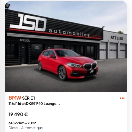
BMW
SÉRIE 1
116d 116 ch DKG7 F40 Lounge...
19 490 €
61 827 km -
2022
Diesel -
Automatique