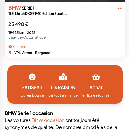
BMW
SÉRIE 1
118i 136 ch DKG7 F40 Edition Sport...
25 490 €
19 423 km -
2023
Essence -
Automatique
Garantie
VPN Autos - Bergerac
SATISFAIT
LIVRAISON
Achat
ou remboursé
partout en France
en ligne sécurisé
BMW Serie 1 occasion
Les voitures
BMW occasion
ont toujours été
synonymes de qualité. De nombreux modèles de la