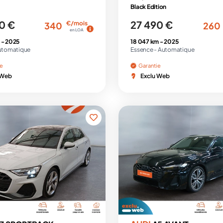
Black Edition
0 €
27 490 €
€/mois
340
260
en LOA
 -
2025
18 047 km -
2025
utomatique
Essence -
Automatique
ie
Garantie
 Web
Exclu Web