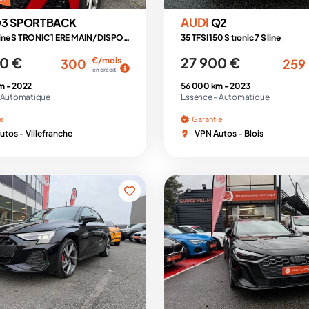
AUDI
3 SPORTBACK
Q2
35 TFSI S line S TRONIC 1 ERE MAIN/ DISPO LOA / LLD
35 TFSI 150 S tronic 7 S line
0 €
27 900 €
€/mois
300
259
en crédit
m -
2022
56 000 km -
2023
Automatique
Essence -
Automatique
ie
Garantie
tos - Villefranche
VPN Autos - Blois