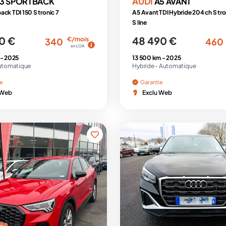
AUDI
3 SPORTBACK
A5 AVANT
ack TDI 150 S tronic 7
A5 Avant TDI Hybride 204 ch S tro
S line
0 €
48 490 €
€/mois
340
460
en LOA
 -
2025
13 500 km -
2025
utomatique
Hybride -
Automatique
ie
Garantie
 Web
Exclu Web