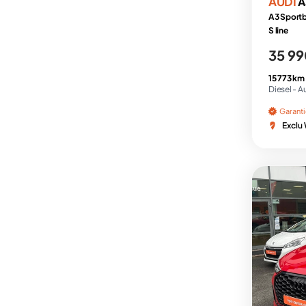
AUDI
A
A3 Sportb
S line
35 99
15 773 km
Diesel -
A
Garant
Exclu