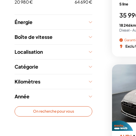
20 980 €
64 690 €
S line
35 99
Énergie
18 246 km
Diesel -
A
Boîte de vitesse
Garant
Exclu
Localisation
Catégorie
Kilomètres
Année
On recherche pour vous