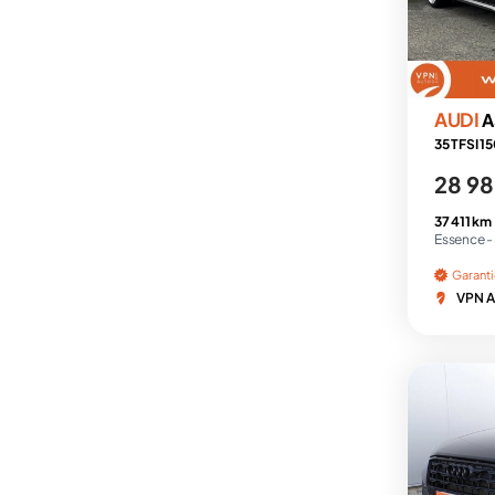
AUDI
A
35 TFSI 1
28 98
37 411 km
Essence -
Garant
VPN A