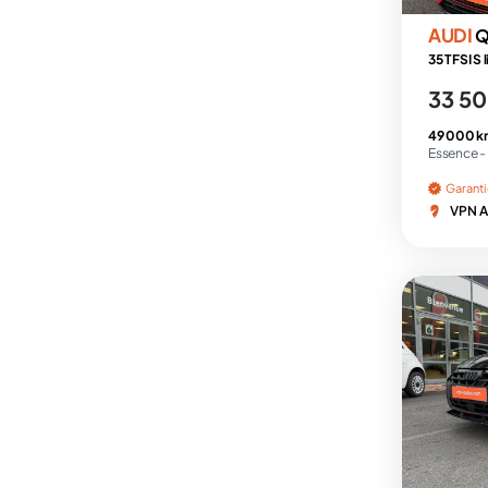
AUDI
Q
33 50
49 000 k
Essence -
Garant
VPN Au