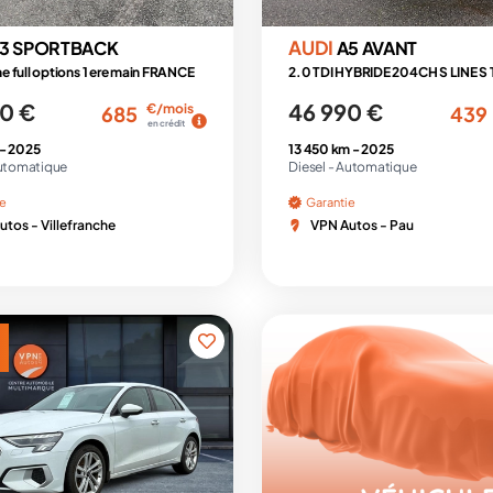
AUDI
3 SPORTBACK
A5 AVANT
ine full options 1 ere main FRANCE
2.0 TDI HYBRIDE 204CH S LINE S
0 €
46 990 €
€/mois
685
439
en crédit
 -
2025
13 450 km -
2025
utomatique
Diesel -
Automatique
ie
Garantie
tos - Villefranche
VPN Autos - Pau