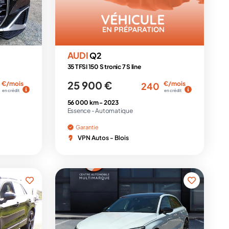
AUDI
Q2
35 TFSI 150 S tronic 7 S line
25 900 €
€/mois
€/mois
240
en crédit
en crédit
56 000 km -
2023
Essence -
Automatique
Garantie
VPN Autos - Blois