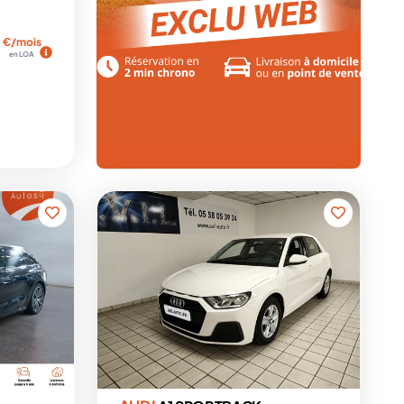
€/mois
en LOA