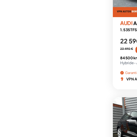
AUDI
A
1.5 35 TFS
22 59
23 490 €
84 500 k
Hybride -
Garant
VPN A