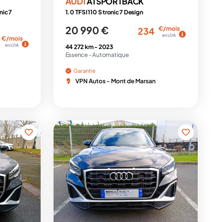
AUDI
A1 SPORTBACK
nic 7
1.0 TFSI 110 S tronic 7 Design
20 990 €
€/mois
234
en LOA
€/mois
en LOA
44 272 km -
2023
Essence -
Automatique
Garantie
VPN Autos - Mont de Marsan