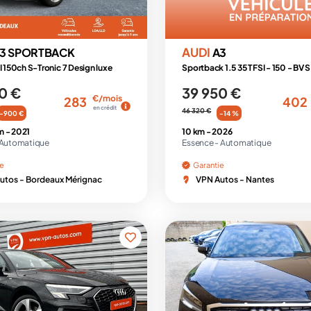
AUDI
3 SPORTBACK
A3
I 150ch S-Tronic 7 Design luxe
0 €
39 950 €
€/mois
283
402
en crédit
46 320 €
-900 €
-14 %
m -
2021
10 km -
2026
Automatique
Essence -
Automatique
ie
Garantie
utos - Bordeaux Mérignac
VPN Autos - Nantes