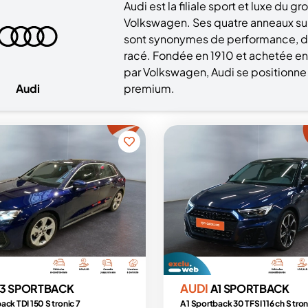
Audi est la filiale sport et luxe du 
Volkswagen. Ses quatre anneaux sur
sont synonymes de performance, de
racé. Fondée en 1910 et achetée en
par Volkswagen, Audi se position
Audi
premium.
AUDI
3 SPORTBACK
A1 SPORTBACK
ack TDI 150 S tronic 7
A1 Sportback 30 TFSI 116 ch S tron