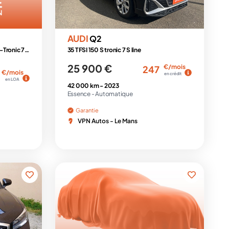
AUDI
Q2
Sportback 1.5 35 TFSI - 150 - BV S-Tronic 7 8Y SPORTBACK S line PHASE 2
35 TFSI 150 S tronic 7 S line
25 900 €
€/mois
247
€/mois
en crédit
en LOA
42 000 km -
2023
Essence -
Automatique
Garantie
VPN Autos - Le Mans