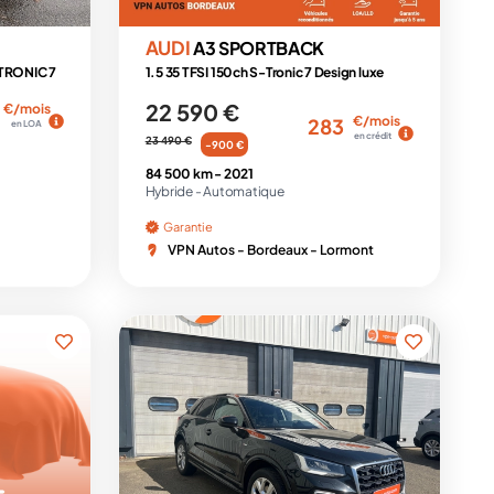
AUDI
A3 SPORTBACK
 TRONIC 7
1.5 35 TFSI 150ch S-Tronic 7 Design luxe
22 590 €
€/mois
€/mois
283
en LOA
en crédit
23 490 €
-900 €
84 500 km -
2021
Hybride -
Automatique
Garantie
VPN Autos - Bordeaux - Lormont