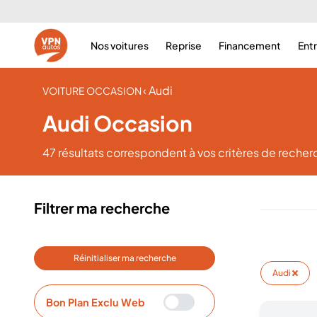
Nos voitures
Reprise
Financement
Ent
‹ Audi
VOITURE OCCASION
Audi Occasion
47 résultats
correspondent à vos critères de recher
Filtrer ma recherche
Réinitialiser ma recherche
Audi
Bon Plan Exclu Web