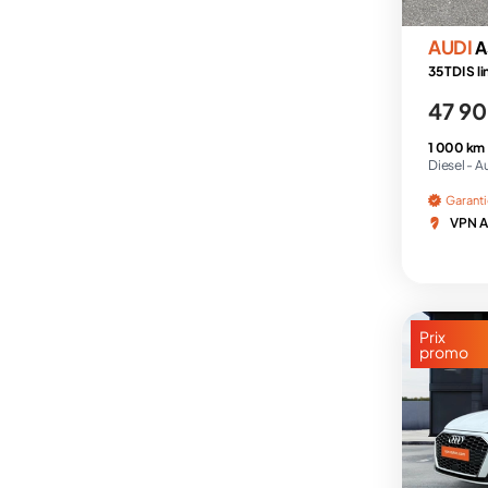
AUDI
A
35 TDI S l
47 90
1 000 km
Diesel -
A
Garant
VPN Au
Prix
promo