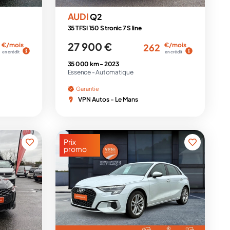
AUDI
Q2
35 TFSI 150 S tronic 7 S line
27 900 €
€/mois
€/mois
262
en crédit
en crédit
35 000 km -
2023
Essence -
Automatique
Garantie
VPN Autos - Le Mans
Prix
promo