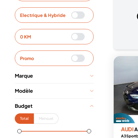
Electrique & Hybride
0 KM
Promo
Marque
Modèle
Budget
Total
Mensuel
AUDI
A
A3 Sportb