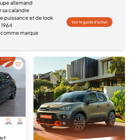
groupe allemand
 sa calandre
 puissance et de look
Voir le guide d'achat
 1964
ne comme marque
ic 7