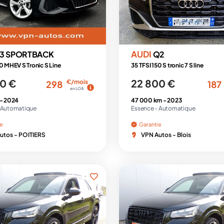
AUDI
3 SPORTBACK
Q2
50 MHEV S Tronic S Line
35 TFSI 150 S tronic 7 S line
0 €
22 800 €
€/mois
298
187
en LOA
 -
2024
47 000 km -
2023
Automatique
Essence -
Automatique
ie
Garantie
utos - POITIERS
VPN Autos - Blois