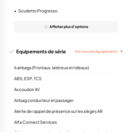
•
Scudetto Progresso
Afficher
plus
d'options
Equipements de série
Voir tous les équipements
6 airbags (Frontaux, latéreux et rideaux)
ABS, ESP, TCS
Accoudoir AV
Airbag conducteur et passager
Alerte de rappel de présence sur les sièges AR
Alfa Connect Services