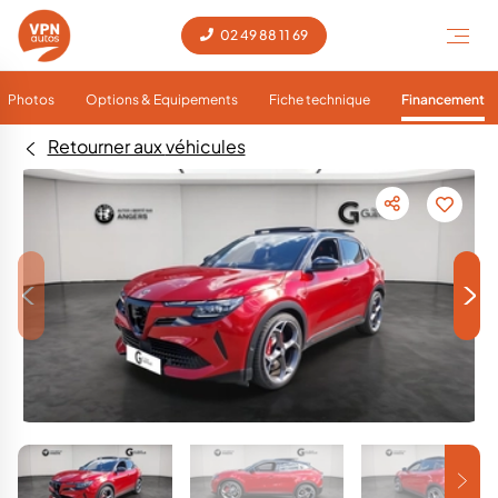
02 49 88 11 69
Photos
Options & Equipements
Fiche technique
Financement
Retourner aux véhicules
<
>