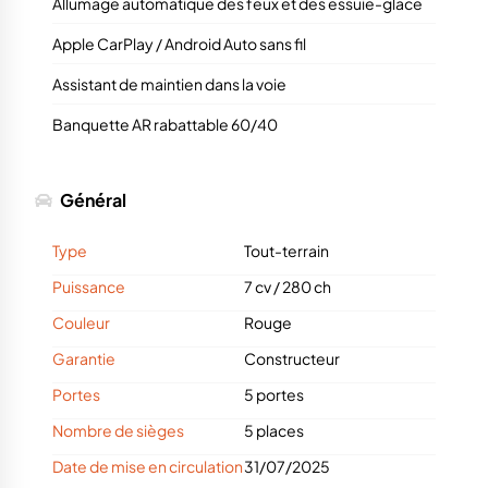
Allumage automatique des feux et des essuie-glace
Apple CarPlay / Android Auto sans fil
Assistant de maintien dans la voie
Banquette AR rabattable 60/40
Général
Type
Tout-terrain
Puissance
7 cv
/
280 ch
Couleur
Rouge
Garantie
Constructeur
Portes
5 portes
Nombre de sièges
5 places
Date de mise en circulation
31/07/2025