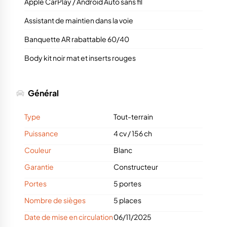
Apple CarPlay / Android Auto sans fil
Assistant de maintien dans la voie
Banquette AR rabattable 60/40
Body kit noir mat et inserts rouges
Général
Type
Tout-terrain
Puissance
4 cv
/
156 ch
Couleur
Blanc
Garantie
Constructeur
Portes
5 portes
Nombre de sièges
5 places
Date de mise en circulation
06/11/2025