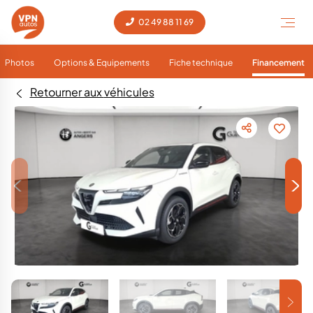
02 49 88 11 69
Photos
Options & Equipements
Fiche technique
Financement
Retourner aux véhicules
<
>