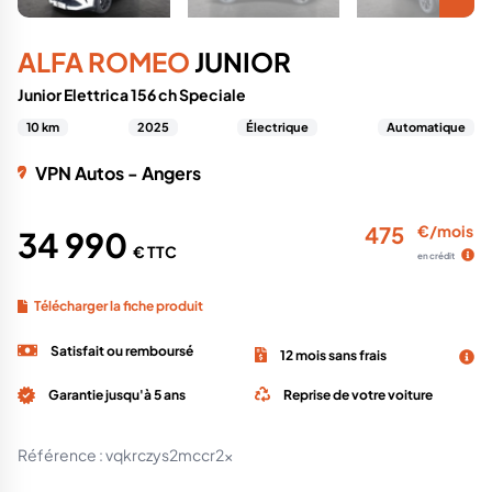
ALFA ROMEO
JUNIOR
Junior Elettrica 156 ch Speciale
10 km
2025
Électrique
Automatique
VPN Autos - Angers
475
€/mois
34 990
€ TTC
en crédit
Télécharger la fiche produit
Satisfait ou remboursé
12 mois sans frais
Garantie jusqu'à 5 ans
Reprise de votre voiture
Référence :
vqkrczys2mccr2x