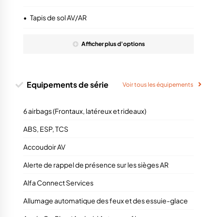
•
Tapis de sol AV/AR
Afficher
plus
d'options
Equipements de série
Voir tous les équipements
6 airbags (Frontaux, latéreux et rideaux)
ABS, ESP, TCS
Accoudoir AV
Alerte de rappel de présence sur les sièges AR
Alfa Connect Services
Allumage automatique des feux et des essuie-glace