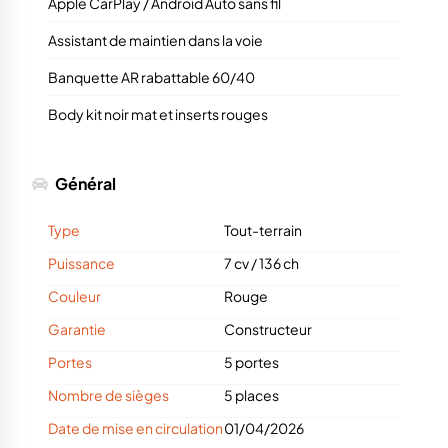
Apple CarPlay / Android Auto sans fil
Assistant de maintien dans la voie
Banquette AR rabattable 60/40
Body kit noir mat et inserts rouges
Général
Type
Tout-terrain
Puissance
7 cv
/
136 ch
Couleur
Rouge
Garantie
Constructeur
Portes
5 portes
Nombre de sièges
5 places
Date de mise en circulation
01/04/2026