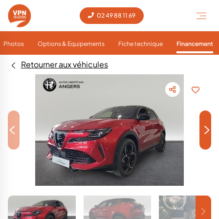
02 49 88 11 69
Photos
Options & Equipements
Fiche technique
Financement
Retourner aux véhicules
<
>