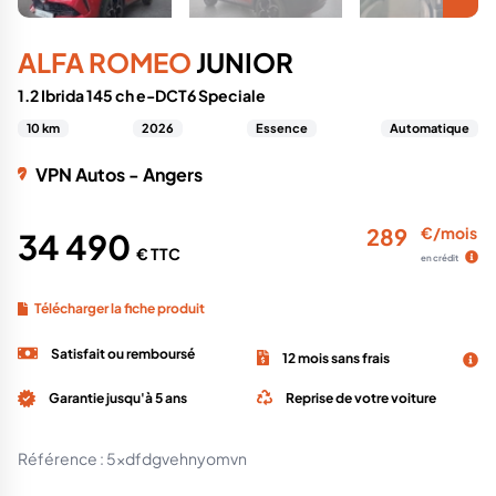
ALFA ROMEO
JUNIOR
1.2 Ibrida 145 ch e-DCT6 Speciale
10 km
2026
Essence
Automatique
VPN Autos - Angers
289
€/mois
34 490
€ TTC
en crédit
Télécharger la fiche produit
Satisfait ou remboursé
12 mois sans frais
Garantie jusqu'à 5 ans
Reprise de votre voiture
Référence :
5xdfdgvehnyomvn