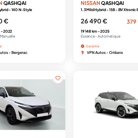
N
NISSAN
QASHQAI
QASHQAI
ybrid - 140 N-Style
0 €
26 490 €
379
 -
2022
19 148 km -
2025
Manuelle
Essence -
Automatique
ie
Garantie
utos - Bergerac
VPN Autos - Orléans