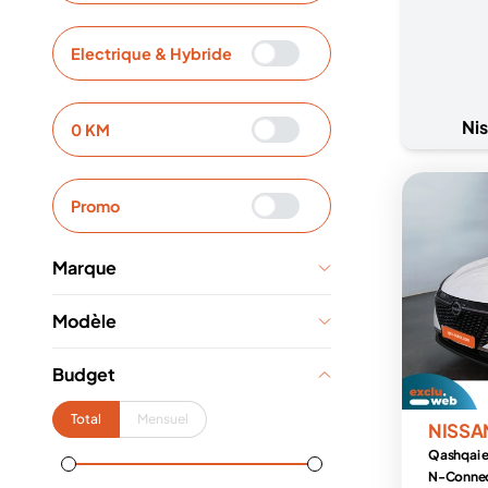
Electrique & Hybride
Ni
0 KM
Promo
Marque
Modèle
Budget
Total
Mensuel
NISSA
Qashqai 
N-Conne