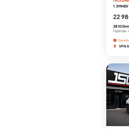
1.3 MHEV
22 98
28 103 km
Hybride -
Garant
VPN A