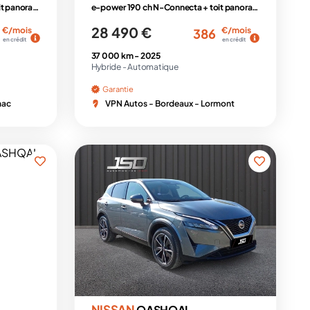
e-power 190 ch N-Connecta + toit panoramique
e-power 190 ch N-Connecta + toit panoramique
28 490 €
€/mois
€/mois
386
en crédit
en crédit
37 000 km -
2025
Hybride -
Automatique
Garantie
nac
VPN Autos - Bordeaux - Lormont
NISSAN
QASHQAI