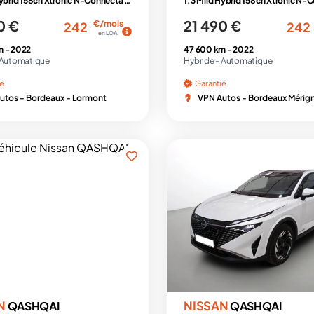
1.3 Mild Hybrid 158ch Xtronic N-Connecta + Pk Hiver
0 €
21 490 €
€/mois
242
242
en LOA
m -
2022
47 600 km -
2022
Automatique
Hybride -
Automatique
ie
Garantie
utos - Bordeaux - Lormont
VPN Autos - Bordeaux Mérig
N
NISSAN
QASHQAI
QASHQAI