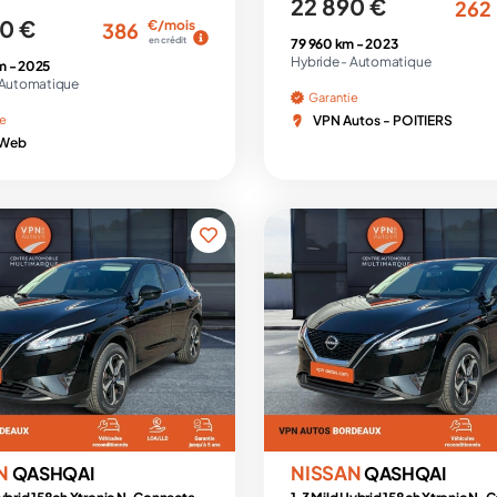
22 890 €
262
0 €
€/mois
386
en crédit
79 960 km -
2023
Hybride -
Automatique
m -
2025
Automatique
Garantie
ie
VPN Autos - POITIERS
 Web
N
NISSAN
QASHQAI
QASHQAI