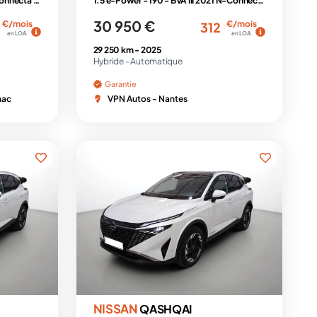
1.3 Mild Hybrid 158ch Xtronic N-Connecta + Pk Hiver
1.5 e-Power - 190 - BVA III 2021 N-Connecta PHASE 2
30 950 €
€/mois
€/mois
312
en LOA
en LOA
29 250 km -
2025
Hybride -
Automatique
Garantie
nac
VPN Autos - Nantes
NISSAN
QASHQAI