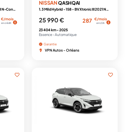
NISSAN
QASHQAI
1.3 Mild Hybrid - 158 - BV Xtronic III N-Connecta PHASE 2
1.3 Mild Hybrid - 158 - BV Xtronic III 2021 N-Connecta PHASE 2
25 990 €
€/mois
€/mois
287
en crédit
en LOA
23 404 km -
2025
Essence -
Automatique
Garantie
VPN Autos - Orléans