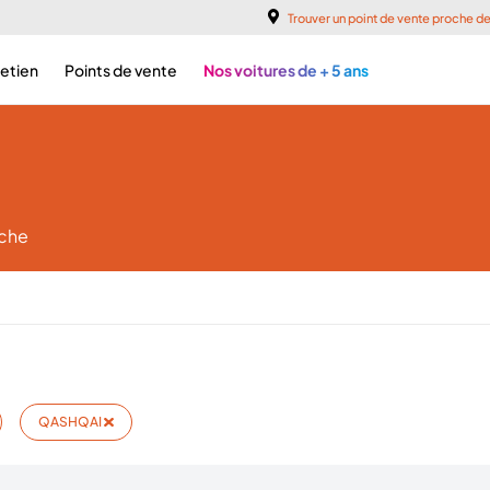
Trouver un point de vente proche d
retien
Points de vente
Nos voitures de + 5 ans
rche
QASHQAI