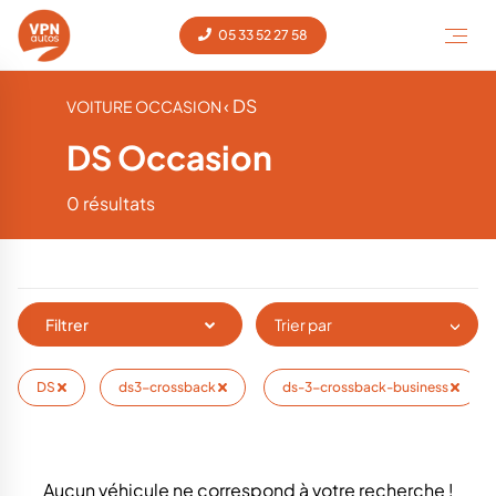
05 33 52 27 58
‹ DS
VOITURE OCCASION
DS Occasion
0 résultats
Filtrer
Trier par
DS
ds3-crossback
ds-3-crossback-business
Aucun véhicule ne correspond à votre recherche !